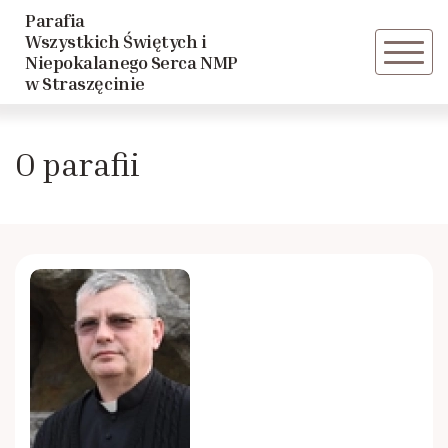
Parafia
Powrót
Powrót
Wszystkich Świętych i
Niepokalanego Serca NMP
w Straszęcinie
Historia parafii
Caritas
O parafii
Duszpasterze
Rycerstwo Niepokalanej
Rada parafialna
Wspólnota Trzeźwościowa
Akcja Katolicka
Katolickie Stowarzyszenie Młodzieży