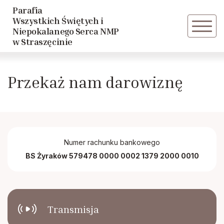
Parafia
Powrót
Powrót
Wszystkich Świętych i
Niepokalanego Serca NMP
w Straszęcinie
Historia parafii
Caritas
Przekaż nam darowiznę
Duszpasterze
Rycerstwo Niepokalanej
Rada parafialna
Wspólnota Trzeźwościowa
Akcja Katolicka
Numer rachunku bankowego
BS Żyraków
579478 0000 0002 1379 2000 0010
Katolickie Stowarzyszenie Młodzieży
Transmisja