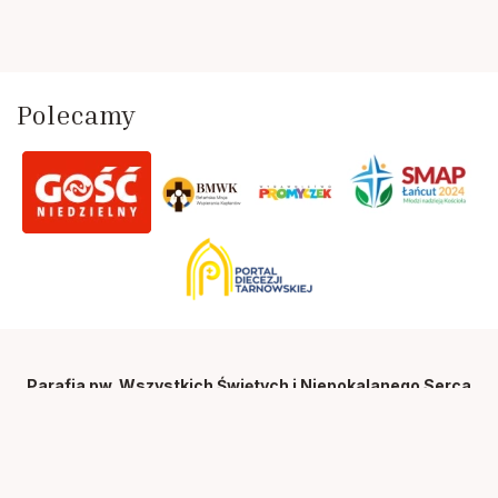
Polecamy
Parafia pw. Wszystkich Świętych i Niepokalanego Serca
NMP w Straszęcinie
39-218 Straszęcin 86
tel. 14 682 34 94