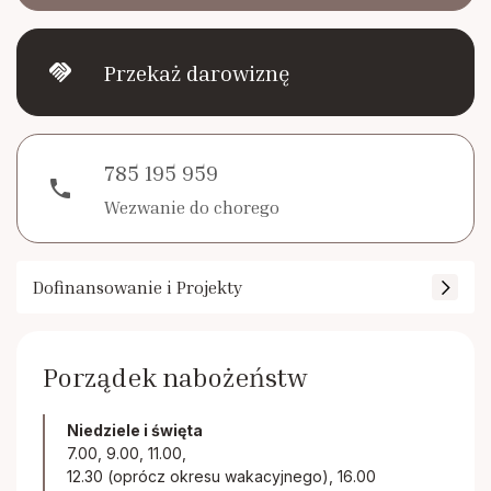
handshake
Przekaż darowiznę
785 195 959
phone
Wezwanie do chorego
Dofinansowanie i Projekty
Porządek nabożeństw
Niedziele i święta
7.00, 9.00, 11.00,
12.30 (oprócz okresu wakacyjnego), 16.00