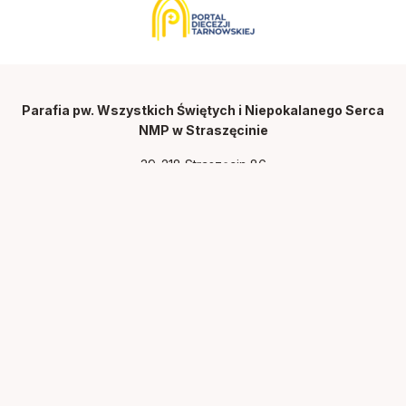
Parafia pw. Wszystkich Świętych i Niepokalanego Serca
NMP w Straszęcinie
39-218 Straszęcin 86
tel. 14 682 34 94
e-mail:
straszecin@diecezja.tarnow.pl
Polityka prywatności
Zainstaluj straszecin.diecezjatarnow.pl na swoim
smartfonie i bądź na bieżąco
ZAINSTALUJ
Realizacja:
idel.pl