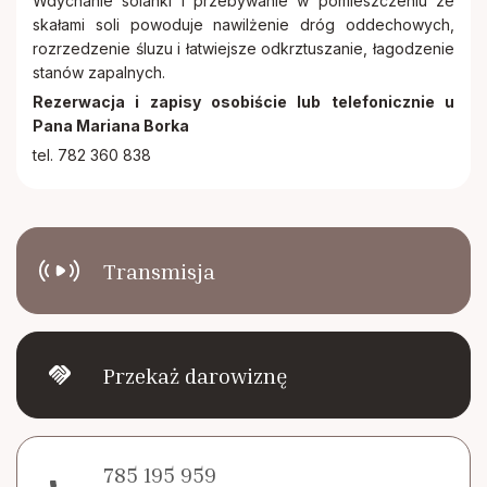
Wdychanie solanki i przebywanie w pomieszczeniu ze
skałami soli powoduje nawilżenie dróg oddechowych,
rozrzedzenie śluzu i łatwiejsze odkrztuszanie, łagodzenie
stanów zapalnych.
Rezerwacja i zapisy osobiście lub telefonicznie u
Pana Mariana Borka
tel. 782 360 838
Transmisja
handshake
Przekaż darowiznę
785 195 959