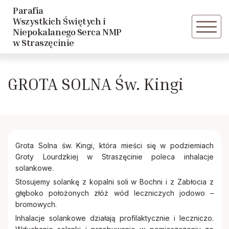
Parafia
Powrót
Powrót
Wszystkich Świętych i
Niepokalanego Serca NMP
w Straszęcinie
Historia parafii
Caritas
GROTA SOLNA Św. Kingi
Duszpasterze
Rycerstwo Niepokalanej
Rada parafialna
Wspólnota Trzeźwościowa
Akcja Katolicka
Grota Solna św. Kingi, która mieści się w podziemiach
Groty Lourdzkiej w Straszęcinie poleca inhalacje
solankowe.
Katolickie Stowarzyszenie Młodzieży
Stosujemy solankę z kopalni soli w Bochni i z Zabłocia z
głęboko położonych złóż wód leczniczych jodowo –
bromowych.
Inhalacje solankowe działają profilaktycznie i leczniczo.